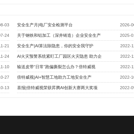
08-03
安全生产月|电厂安全检测平台
2026-0
07-24
关于钢铁和铝加工（深井铸造）企业安全生产
2025-0
11-21
安全生产|AI算法除隐患，你的安全我守护
2022-1
11-24
AI火灾预警系统紧盯工厂园区火灾隐患 助力企
2022-1
11-10
输送皮带“日常”跑偏撕裂怎么办？倍特威视
2022-1
10-27
倍特威视|AI+智慧工地助力工地安全生产
2022-1
10-13
喜报|倍特威视荣获昇腾AI创新大赛两大奖项
2022-0