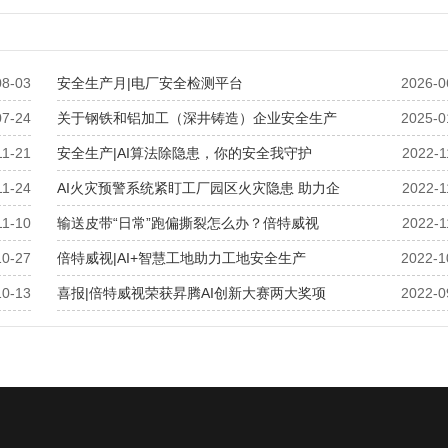
08-03
安全生产月|电厂安全检测平台
2026-0
07-24
关于钢铁和铝加工（深井铸造）企业安全生产
2025-0
11-21
安全生产|AI算法除隐患，你的安全我守护
2022-1
11-24
AI火灾预警系统紧盯工厂园区火灾隐患 助力企
2022-1
11-10
输送皮带“日常”跑偏撕裂怎么办？倍特威视
2022-1
10-27
倍特威视|AI+智慧工地助力工地安全生产
2022-1
10-13
喜报|倍特威视荣获昇腾AI创新大赛两大奖项
2022-0