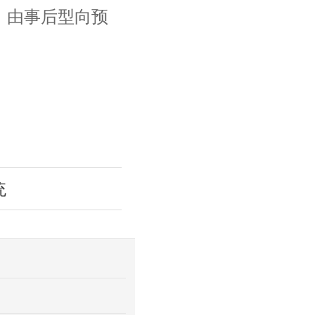
，由事后型向预
统