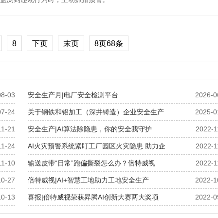
8
下页
末页
8页68条
08-03
安全生产月|电厂安全检测平台
2026-0
07-24
关于钢铁和铝加工（深井铸造）企业安全生产
2025-0
11-21
安全生产|AI算法除隐患，你的安全我守护
2022-1
11-24
AI火灾预警系统紧盯工厂园区火灾隐患 助力企
2022-1
11-10
输送皮带“日常”跑偏撕裂怎么办？倍特威视
2022-1
10-27
倍特威视|AI+智慧工地助力工地安全生产
2022-1
10-13
喜报|倍特威视荣获昇腾AI创新大赛两大奖项
2022-0