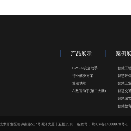
产品展示
案例
BVS-AI安全助手
智慧工
行业解决方案
智慧环
算法功能
智慧工
AI数智助手(第二大脑)
智慧交
智慧城
智慧教
市东湖新技术开发区珞狮南路517号明泽大厦十五楼1518 备案号：
鄂ICP备14008970号-1