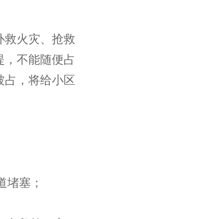
救火灾、抢救
提，不能随便占
被占，将给小区
道堵塞；