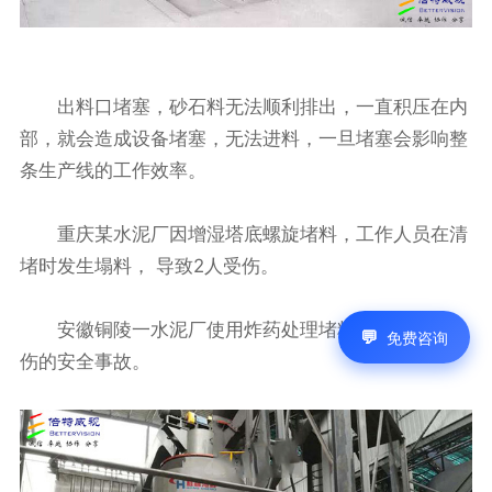
出料口堵塞，砂石料无法顺利排出，一直积压在内
部，就会造成设备堵塞，无法进料，一旦堵塞会影响整
条生产线的工作效率。
重庆某水泥厂因增湿塔底螺旋堵料，工作人员在清
堵时发生塌料， 导致2人受伤。
安徽铜陵一水泥厂使用炸药处理堵料时造成 2 死 1
免费咨询
伤的安全事故。